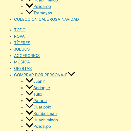
Policarpo
Tramoyas
COLECCIÓN CALUROSA NAVIDAD
TODO
ROPA
TÍTERES
JUEGOS
ACCESORIOS
MÚSICA
OFERTAS
COMPRAR POR PERSONAJE
Juanin
Bodoque
Tulio
Patana
Guaripolo
Rombosman
Huachimingo
Policarpo