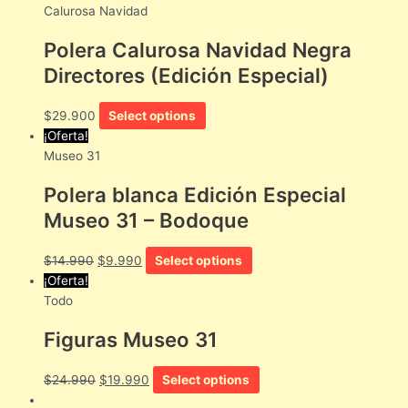
Calurosa Navidad
Polera Calurosa Navidad Negra
Directores (Edición Especial)
$
29.900
Select options
¡Oferta!
Museo 31
Polera blanca Edición Especial
Museo 31 – Bodoque
$
14.990
$
9.990
Select options
¡Oferta!
Todo
Figuras Museo 31
$
24.990
$
19.990
Select options