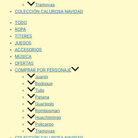
Tramoyas
COLECCIÓN CALUROSA NAVIDAD
TODO
ROPA
TÍTERES
JUEGOS
ACCESORIOS
MÚSICA
OFERTAS
COMPRAR POR PERSONAJE
Juanin
Bodoque
Tulio
Patana
Guaripolo
Rombosman
Huachimingo
Policarpo
Tramoyas
COLECCIÓN CALUROSA NAVIDAD