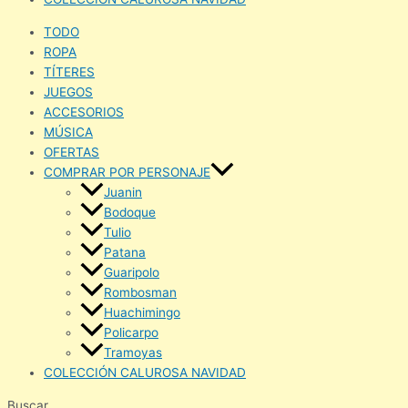
TODO
ROPA
TÍTERES
JUEGOS
ACCESORIOS
MÚSICA
OFERTAS
COMPRAR POR PERSONAJE
Juanin
Bodoque
Tulio
Patana
Guaripolo
Rombosman
Huachimingo
Policarpo
Tramoyas
COLECCIÓN CALUROSA NAVIDAD
Buscar