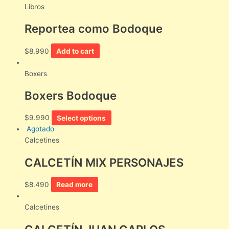
Libros
Reportea como Bodoque
$
8.990
Add to cart
Boxers
Boxers Bodoque
$
9.990
Select options
Agotado
Calcetines
CALCETÍN MIX PERSONAJES
$
8.490
Read more
Calcetines