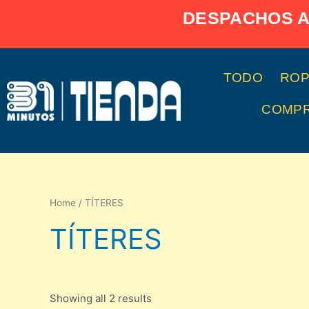
Ir
DESPACHOS A
al
contenido
TODO
ROP
COMPR
Home
/ TÍTERES
TÍTERES
Showing all 2 results