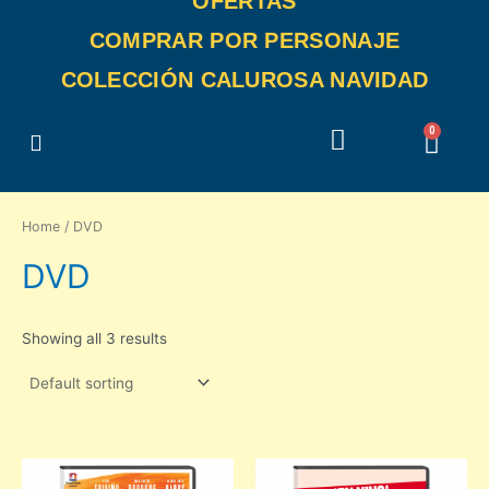
OFERTAS
COMPRAR POR PERSONAJE
COLECCIÓN CALUROSA NAVIDAD
Buscar
Buscar
0
Carr
Home
/ DVD
DVD
Showing all 3 results